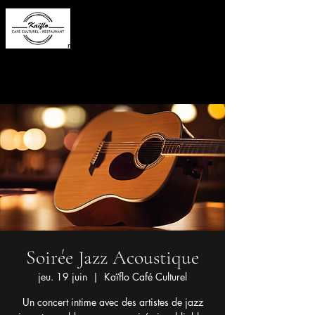
lundi 12h00 - 21h00
mardi fermé
mercredi 12h00 - 17h30
48 Rue d'Anjou
jeudi 12h00 - 17h30
44150 Ancenis
vendredi 12h00 - 22h00
09 60 05 59 65
samedi 9h00 - 22h00
dimanche 9h00 - 14h00
Soirée Jazz Acoustique
jeu. 19 juin
  |  
Kaïflo Café Culturel
Un concert intime avec des artistes de jazz